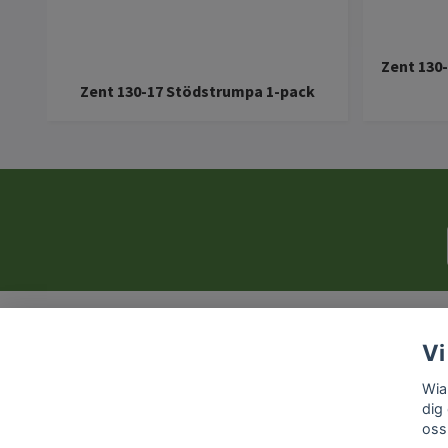
Zent 130
Zent 130-17 Stödstrumpa 1-pack
Vi
Wia
dig
oss