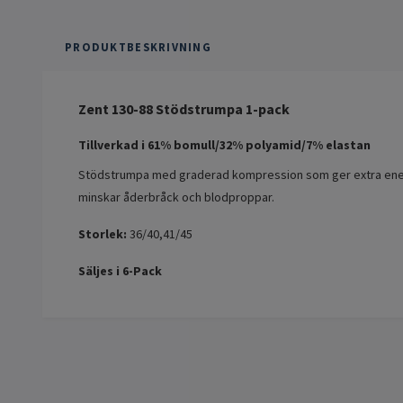
PRODUKTBESKRIVNING
Zent 130-88 Stödstrumpa 1-pack
Tillverkad i 61% bomull/32% polyamid/7% elastan
Stödstrumpa med graderad kompression som ger extra energi
minskar åderbråck och blodproppar.
Storlek:
36/40,41/45
Säljes i 6-Pack