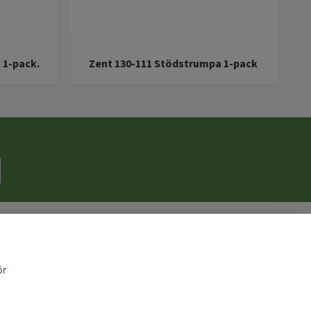
 1-pack.
Zent 130-111 Stödstrumpa 1-pack
ör