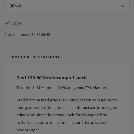
36/40
I lager
Artikelnummer:
130-90-36/40
PRODUKTBESKRIVNING
Zent 130-90 Stödstrumpa 1-pack
Tillverkad i 61% bomull/32% polyamid/7% elastan
Stödstrumpa med graderad kompression som ger extra
energi åt benen. Den speciella anatomiska utformningen
stimulerar blodcirkulationen och förebygger trötta
fötter och svullna ben samt minskar åderbråck och
blodproppar.