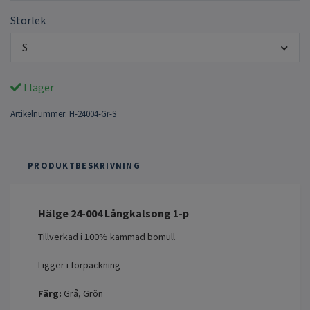
Storlek
S
I lager
Artikelnummer:
H-24004-Gr-S
PRODUKTBESKRIVNING
Hälge 24-004 Långkalsong 1-p
Tillverkad i 100% kammad bomull
Ligger i förpackning
Färg:
Grå, Grön