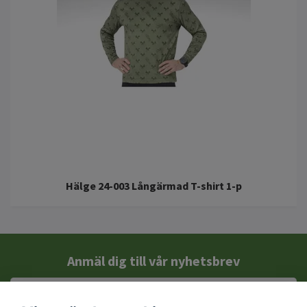
Hälge 24-003 Långärmad T-shirt 1-p
Anmäl dig till vår nyhetsbrev