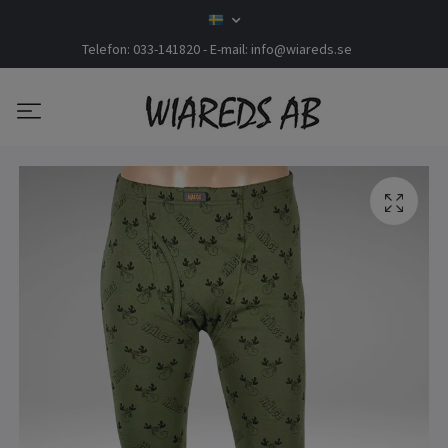
Telefon: 033-141820 - E-mail:
info@wiareds.se