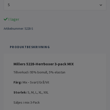
S
I lager
Artikelnummer:
5228-S
PRODUKTBESKRIVNING
Millers 5228-Herrboxer 3-pack MIX
Tillverkad i 95% bomull, 5% elastan
Färg:
Mix
-
Svart/Grå/Vit
Storlek:
S, M, L, XL, XXL
Säljes i mix 3-Pack