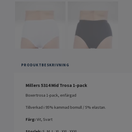
PRODUKTBESKRIVNING
Millers 5314 Mid Trosa 1-pack
Boxertrosa 1-pack, enfärgad
Tillverkad i 95% kammad bomull / 5% elastan.
Färg:
Vit, Svart
Storlek:
S, M, L, XL, XXL, XXXL