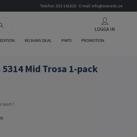
Telefon: 033-141820 - E-mail:
info@wiareds.se
LOGGA IN
 EDITION
VECKANS DEAL
PARTI
PROMOTION
s 5314 Mid Trosa 1-pack
kort !
99