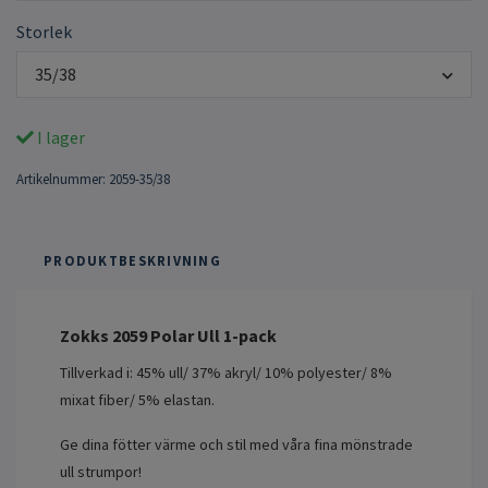
Storlek
35/38
I lager
Artikelnummer:
2059-35/38
PRODUKTBESKRIVNING
Zokks 2059 Polar Ull 1-pack
Tillverkad i: 45% ull/ 37% akryl/ 10% polyester/ 8%
mixat fiber/ 5% elastan.
Ge dina fötter värme och stil med våra fina mönstrade
ull strumpor!