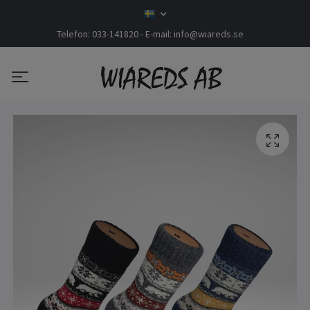
Telefon: 033-141820 - E-mail:
info@wiareds.se