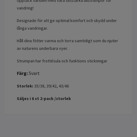
Upptäck världen med våra slitstarka ullstrumpor för
vandring!
Designade för att ge optimal komfort och skydd under
långa vandringar.
Håll dina fötter varma och torra samtidigt som du njuter
av naturens underbara vyer.
Strumpan har frottésula och funktions stickningar
Färg:
Svart
Storlek:
35/38, 39/42, 43/46
Säljes i 6 st 2-pack /storlek