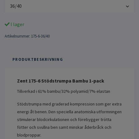
36/40
I lager
Artikelnummer:
175-6-36/40
PRODUKTBESKRIVNING
Zent 175-6 Stödstrumpa Bambu 1-pack
Tillverkad i 61% bambu/32% polyamid/7% elastan
Stödstrumpa med graderad kompression som ger extra
energi åt benen. Den speciella anatomiska utformningen
stimulerar blodcirkulationen och förebygger trötta
fötter och svullna ben samt minskar åderbråck och
blodproppar.