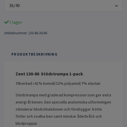
36/40
I lager
Artikelnummer:
130-86-36/40
PRODUKTBESKRIVNING
Zent 130-86 Stödstrumpa 1-pack
Tillverkad i 61% bomull/32% polyamid/7% elastan
Stödstrumpa med graderad kompression som ger extra
energi åt benen. Den speciella anatomiska utformningen
stimulerar blodcirkulationen och förebygger trötta
fötter och svullna ben samt minskar åderbråck och
blodproppar.