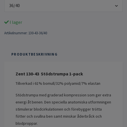
36/40
I lager
Artikelnummer:
130-43-36/40
PRODUKTBESKRIVNING
Zent 130-43 Stödstrumpa 1-pack
Tillverkad i 61% bomull/32% polyamid/7% elastan
Stödstrumpa med graderad kompression som ger extra
energi åt benen. Den speciella anatomiska utformningen
stimulerar blodcirkulationen och förebygger trötta
fötter och svullna ben samt minskar åderbråck och
blodproppar.