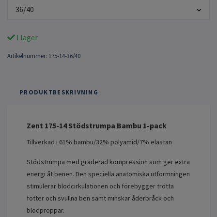
36/40
I lager
Artikelnummer:
175-14-36/40
PRODUKTBESKRIVNING
Zent 175-14 Stödstrumpa Bambu 1-pack
Tillverkad i 61% bambu/32% polyamid/7% elastan
Stödstrumpa med graderad kompression som ger extra
energi åt benen. Den speciella anatomiska utformningen
stimulerar blodcirkulationen och förebygger trötta
fötter och svullna ben samt minskar åderbråck och
blodproppar.