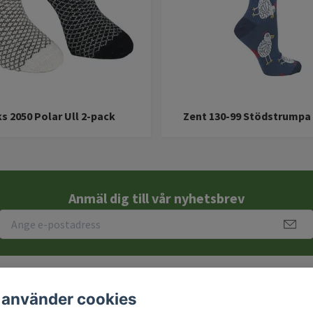
s 2050 Polar Ull 2-pack
Zent 130-99 Stödstrumpa 
Anmäl dig till vår nyhetsbrev
 använder cookies