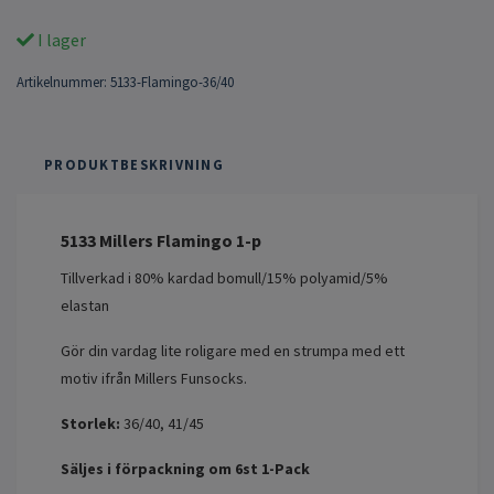
I lager
Artikelnummer:
5133-Flamingo-36/40
PRODUKTBESKRIVNING
5133 Millers Flamingo 1-p
Tillverkad i 80% kardad bomull/15% polyamid/5%
elastan
Gör din vardag lite roligare med en strumpa med ett
motiv ifrån Millers Funsocks.
Storlek:
36/40, 41/45
Säljes i förpackning om 6st 1-Pack