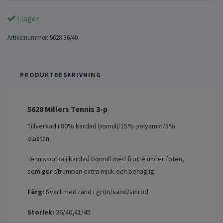
I lager
Artikelnummer:
5628-36/40
PRODUKTBESKRIVNING
5628 Millers Tennis 3-p
Tillverkad i 80% kardad bomull/15% polyamid/5%
elastan
Tennissocka i kardad bomull med frotté under foten,
som gör strumpan extra mjuk och behaglig.
Färg:
Svart med rand i grön/sand/vinröd
Storlek:
36/40
,
41/45