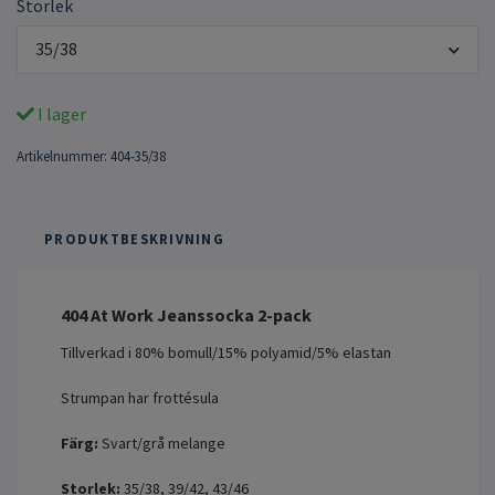
Storlek
35/38
I lager
Artikelnummer:
404-35/38
PRODUKTBESKRIVNING
404 At Work Jeanssocka 2-pack
Tillverkad i 80% bomull/15% polyamid/5% elastan
Strumpan har frottésula
Färg:
Svart/grå melange
Storlek:
35/38, 39/42, 43/46