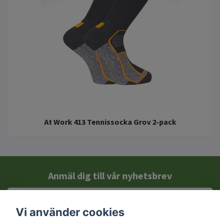
At Work 413 Tennissocka Grov 2-pack
Anmäl dig till vår nyhetsbrev
Vi använder cookies