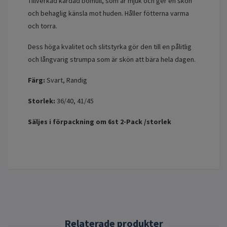
Tillverkad kardad bomull, som är mjuk och ger en skön
och behaglig känsla mot huden. Håller fötterna varma
och torra.
Dess höga kvalitet och slitstyrka gör den till en pålitlig
och långvarig strumpa som är skön att bära hela dagen.
Färg:
Svart, Randig
Storlek:
36/40, 41/45
Säljes i förpackning om 6st 2-Pack /storlek