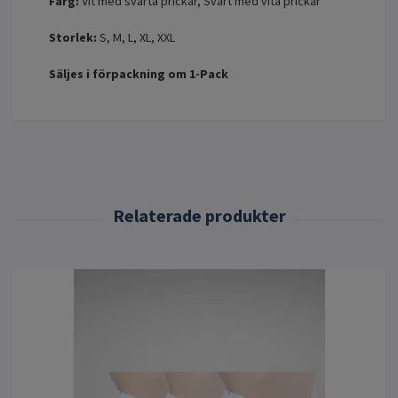
Färg:
Vit med svarta prickar, Svart med vita prickar
Storlek:
S, M, L, XL, XXL
Säljes i förpackning om 1-Pack