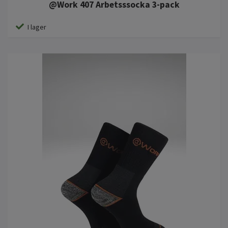
@Work 407 Arbetsssocka 3-pack
I lager