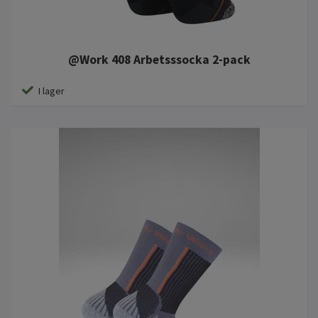
@Work 408 Arbetsssocka 2-pack
I lager