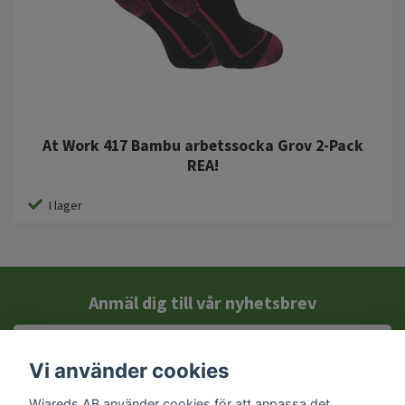
At Work 417 Bambu arbetssocka Grov 2-Pack
REA!
I lager
Anmäl dig till vår nyhetsbrev
Vi använder cookies
Wiareds AB använder cookies för att anpassa det