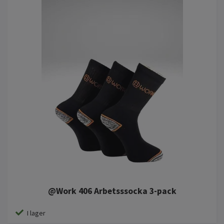
@Work 406 Arbetsssocka 3-pack
I lager