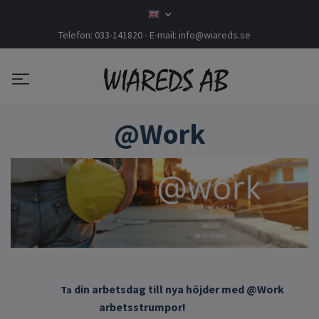
Telefon: 033-141820 - E-mail:
info@wiareds.se
@Work
din arbetsdag till nya höjder med @Work
Ta
arbetsstrumpor!