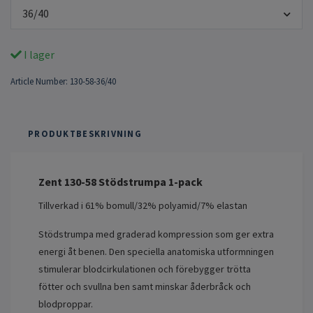
36/40
I lager
Article Number:
130-58-36/40
PRODUKTBESKRIVNING
Zent 130-58 Stödstrumpa 1-pack
Tillverkad i 61% bomull/32% polyamid/7% elastan
Stödstrumpa med graderad kompression som ger extra
energi åt benen. Den speciella anatomiska utformningen
stimulerar blodcirkulationen och förebygger trötta
fötter och svullna ben samt minskar åderbråck och
blodproppar.